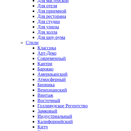
Для мастерской
Для отеля
Для приемной
Для ресторана
Для студии
Для улицы
Для холла
Для шоу-рума
Стили
Классика
Арт-Деко
Современный
Кантри
Барокко
Американский
Атмосферный
Бионика
Венецианский
Винтаж
Восточный
Голливудское Регентство
Замковый
Индустриальный
Калифорнийский
Китч