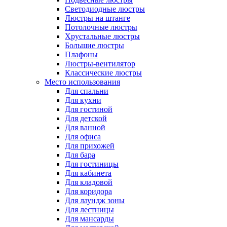
Светодиодные люстры
Люстры на штанге
Потолочные люстры
Хрустальные люстры
Большие люстры
Плафоны
Люстры-вентилятор
Классические люстры
Место использования
Для спальни
Для кухни
Для гостиной
Для детской
Для ванной
Для офиса
Для прихожей
Для бара
Для гостиницы
Для кабинета
Для кладовой
Для коридора
Для лаундж зоны
Для лестницы
Для мансарды