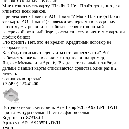
никаких скрытых комиссий.
Мне нужно иметь карту “Плайт”?
Нет. Плайт доступно для
клиентов всех банков.
При чём здесь Плайт и АО "Плайт"?
Мы в Плайте (а Плайт
это карта АО "Плайт") являемся экспертами в рассрочке.
Поэтому мы решили разработать сервис с короткой
рассрочкой, который будет доступен всем клиентам с картами
любых банков.
Это кредит?
Нет, это не кредит. Кредитный договор не
оформляется.
Как будут списывать деньги за оставшиеся части?
Всё
работает также как в сервисах подписки, например,
Яндекс.Музыка или Spotify. Вы делаете первый платёж, а
дальше с вашей карты списываются средства один раз в 2
недели.
Остались вопросы?
+7 (499) 229-41-00
Встраиваемый светильник Arte Lamp 9285 A9285PL-1WH
Цвет арматуры белый Цвет плафонов белый
Код товара:
87318-01
Артикул:
AR_A9285PL-1WH
576 ₽