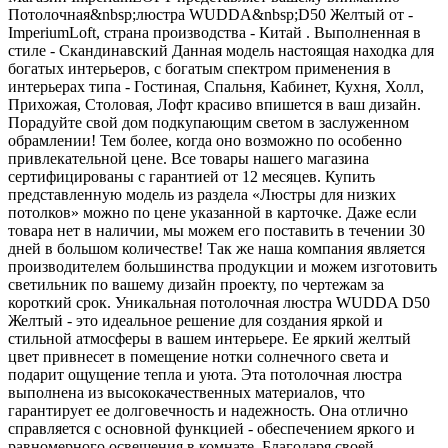
Потолочная&nbsp;люстра WUDDA&nbsp;D50 Желтый от -
ImperiumLoft, страна производства - Китай . Выполненная в
стиле - Скандинавский Данная модель настоящая находка для
богатых интерьеров, с богатым спектром применения в
интерьерах типа - Гостиная, Спальня, Кабинет, Кухня, Холл,
Прихожая, Столовая, Лофт красиво впишется в ваш дизайн.
Порадуйте свой дом подкупающим светом в заслуженном
обрамлении! Тем более, когда оно возможно по особенно
привлекательной цене. Все товары нашего магазина
сертифицированы с гарантией от 12 месяцев. Купить
представленную модель из раздела «Люстры для низких
потолков» можно по цене указанной в карточке. Даже если
товара нет в наличии, мы можем его поставить в течении 30
дней в большом количестве! Так же наша компания является
производителем большинства продукции и можем изготовить
светильник по вашему дизайн проекту, по чертежам за
короткий срок. Уникальная потолочная люстра WUDDA D50
Желтый - это идеальное решение для создания яркой и
стильной атмосферы в вашем интерьере. Ее яркий желтый
цвет привнесет в помещение нотки солнечного света и
подарит ощущение тепла и уюта. Эта потолочная люстра
выполнена из высококачественных материалов, что
гарантирует ее долговечность и надежность. Она отлично
справляется с основной функцией - обеспечением яркого и
равномерного освещения в комнате. Благодаря своей