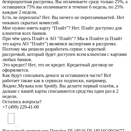
безпроцентная рассрочка. Вы оплачиваете сразу только 25%, а
оставшиеся 75% вы оплачиваете в течение 6 недель, по 25%
каждые 2 недели.
Есть ли переплата?
Нет. Вы ничего не переплачиваетей. Нет
никаких скрытых комиссий.
Мне нужно иметь карту “Плайт”?
Нет. Плайт доступно для
клиентов всех банков.
При чём здесь Плайт и АО "Плайт"?
Мы в Плайте (а Плайт
это карта АО "Плайт") являемся экспертами в рассрочке.
Поэтому мы решили разработать сервис с короткой
рассрочкой, который будет доступен всем клиентам с картами
любых банков.
Это кредит?
Нет, это не кредит. Кредитный договор не
оформляется.
Как будут списывать деньги за оставшиеся части?
Всё
работает также как в сервисах подписки, например,
Яндекс.Музыка или Spotify. Вы делаете первый платёж, а
дальше с вашей карты списываются средства один раз в 2
недели.
Остались вопросы?
+7 (499) 229-41-00
Накладной светильник Donolux DL18516 DL18516C091W77