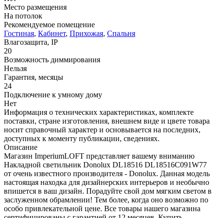
Место размещения
На потолок
Рекомендуемое помещение
Гостиная
,
Кабинет
,
Прихожая
,
Спальня
Влагозащита, IP
20
Возможность диммирования
Нельзя
Гарантия, месяцы
24
Подключение к умному дому
Нет
Информация о технических характеристиках, комплекте
поставки, стране изготовления, внешнем виде и цвете товара
носит справочный характер и основывается на последних,
доступных к моменту публикации, сведениях.
Описание
Магазин ImperiumLOFT представляет вашему вниманию
Накладной светильник Donolux DL18516 DL18516C091W77
от очень известного производителя - Donolux. Данная модель
настоящая находка для дизайнерских интерьеров и необычно
впишется в ваш дизайн. Порадуйте свой дом мягким светом в
заслуженном обрамлении! Тем более, когда оно возможно по
особо привлекательной цене. Все товары нашего магазина
сертифицированы с гарантией от 12 месяцев. Купить