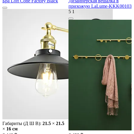
Бра Loft Cone Factory Black
Дизайнерская вешалка в
прихожую LaLume-KKK00103
5
1
Габариты (Д Ш В):
21.5
×
21.5
×
16 cм