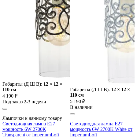
Габариты (Д Ш В):
12
×
12
×
110 cм
Габариты (Д Ш В):
12
×
12
×
110 cм
4 190 ₽
5 190 ₽
Под заказ 2-3 недели
В наличии
Лампочки к данному товару
Светодиодная лампа E27
Светодиодная лампа E27
мощность 6W 2700K
мощность 6W 2700K White от
Transparent от ImperiumLoft
ImperiumLoft