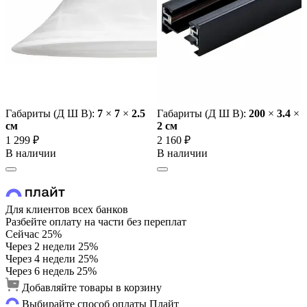
Габариты (Д Ш В):
7
×
7
×
2.5
Габариты (Д Ш В):
200
×
3.4
×
cм
2 cм
1 299 ₽
2 160 ₽
В наличии
В наличии
Для клиентов всех банков
Разбейте оплату на части без переплат
Сейчас
25%
Через 2 недели
25%
Через 4 недели
25%
Через 6 недель
25%
Добавляйте товары в корзину
Выбирайте способ оплаты Плайт