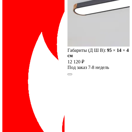
Габариты (Д Ш В):
95
×
14
×
4
cм
12 120 ₽
Под заказ 7-8 недель