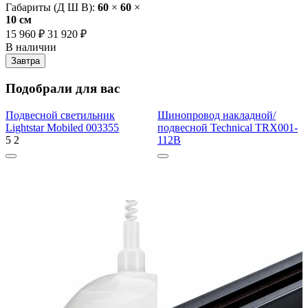
Габариты (Д Ш В):
60
×
60
×
10 cм
15 960 ₽
31 920 ₽
В наличии
Завтра
Подобрали для вас
Подвесной светильник
Шинопровод накладной/
Lightstar Mobiled 003355
подвесной Technical TRX001-
5
2
112B