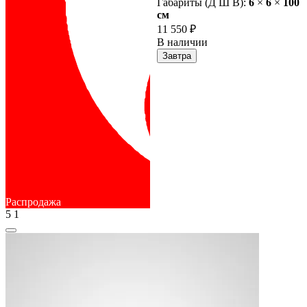
Габариты (Д Ш В):
6
×
6
×
100
cм
11 550 ₽
В наличии
Завтра
Распродажа
5
1