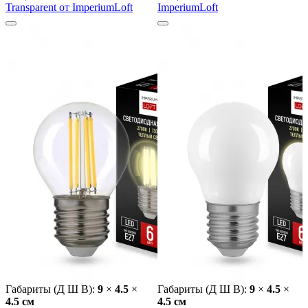
Transparent от ImperiumLoft
ImperiumLoft
Габариты (Д Ш В):
9
×
4.5
×
Габариты (Д Ш В):
9
×
4.5
×
4.5 cм
4.5 cм