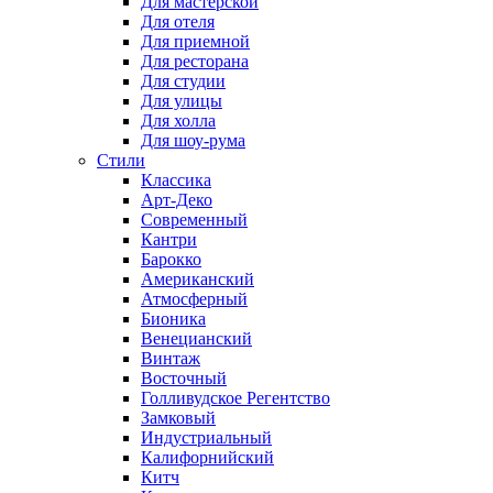
Для мастерской
Для отеля
Для приемной
Для ресторана
Для студии
Для улицы
Для холла
Для шоу-рума
Стили
Классика
Арт-Деко
Современный
Кантри
Барокко
Американский
Атмосферный
Бионика
Венецианский
Винтаж
Восточный
Голливудское Регентство
Замковый
Индустриальный
Калифорнийский
Китч