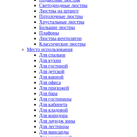
Светодиодные люстры
Люстры на штанге
Потолочные люстры
Хрустальные люстры
Большие люстры
Плафоны
Люстры-вентилятор
Классические люстры
Место использования
Для спальни
Для кухни
Для гостиной
Для детской
Для ванной
Для офиса
Для прихожей
Для бара
Для гостиницы
Для кабинета
Для кладовой
Для коридора
Для лаундж зоны
Для лестницы
Для мансарды