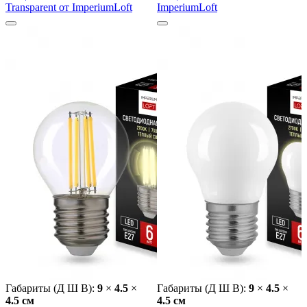
Transparent от ImperiumLoft
ImperiumLoft
Габариты (Д Ш В):
9
×
4.5
×
Габариты (Д Ш В):
9
×
4.5
×
4.5 cм
4.5 cм