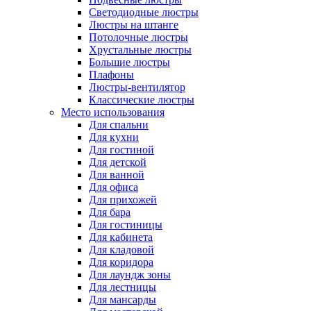
Светодиодные люстры
Люстры на штанге
Потолочные люстры
Хрустальные люстры
Большие люстры
Плафоны
Люстры-вентилятор
Классические люстры
Место использования
Для спальни
Для кухни
Для гостиной
Для детской
Для ванной
Для офиса
Для прихожей
Для бара
Для гостиницы
Для кабинета
Для кладовой
Для коридора
Для лаундж зоны
Для лестницы
Для мансарды