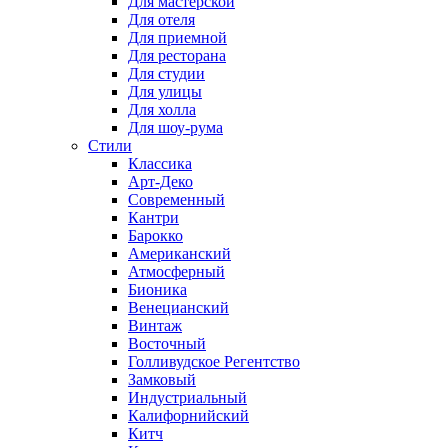
Для мастерской
Для отеля
Для приемной
Для ресторана
Для студии
Для улицы
Для холла
Для шоу-рума
Стили
Классика
Арт-Деко
Современный
Кантри
Барокко
Американский
Атмосферный
Бионика
Венецианский
Винтаж
Восточный
Голливудское Регентство
Замковый
Индустриальный
Калифорнийский
Китч