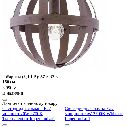
Габариты (Д Ш В):
37
×
37
×
150 cм
3 990 ₽
В наличии
Лампочки к данному товару
Светодиодная лампа E27
Светодиодная лампа E27
мощность 6W 2700K
мощность 6W 2700K White от
Transparent от ImperiumLoft
ImperiumLoft