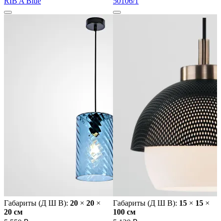
RIB A Blue
50106/1
Габариты (Д Ш В):
20
×
20
×
Габариты (Д Ш В):
15
×
15
×
20 cм
100 cм