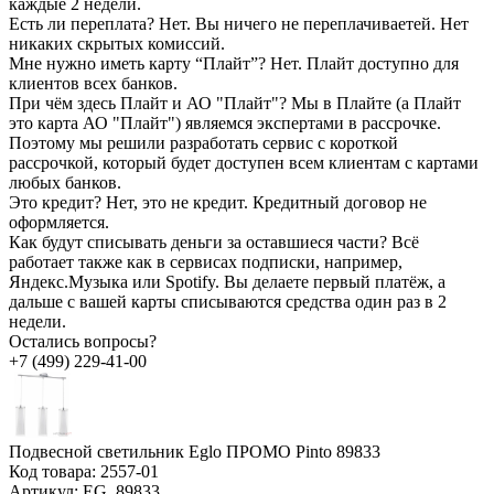
каждые 2 недели.
Есть ли переплата?
Нет. Вы ничего не переплачиваетей. Нет
никаких скрытых комиссий.
Мне нужно иметь карту “Плайт”?
Нет. Плайт доступно для
клиентов всех банков.
При чём здесь Плайт и АО "Плайт"?
Мы в Плайте (а Плайт
это карта АО "Плайт") являемся экспертами в рассрочке.
Поэтому мы решили разработать сервис с короткой
рассрочкой, который будет доступен всем клиентам с картами
любых банков.
Это кредит?
Нет, это не кредит. Кредитный договор не
оформляется.
Как будут списывать деньги за оставшиеся части?
Всё
работает также как в сервисах подписки, например,
Яндекс.Музыка или Spotify. Вы делаете первый платёж, а
дальше с вашей карты списываются средства один раз в 2
недели.
Остались вопросы?
+7 (499) 229-41-00
Подвесной светильник Eglo ПРОМО Pinto 89833
Код товара:
2557-01
Артикул:
EG_89833