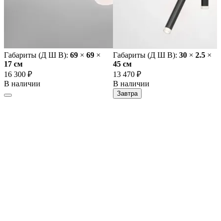
Габариты (Д Ш В):
69
×
69
×
Габариты (Д Ш В):
30
×
2.5
×
17 cм
45 cм
16 300 ₽
13 470 ₽
В наличии
В наличии
Завтра