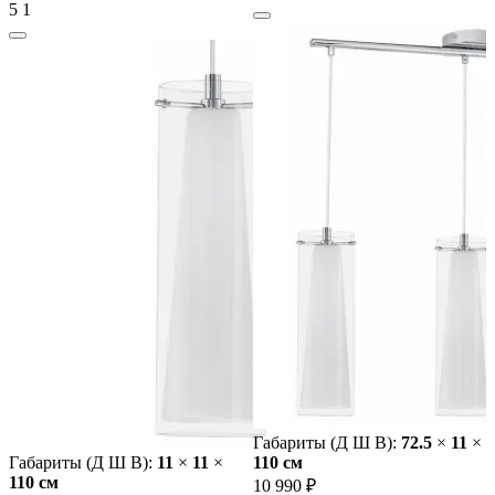
5
1
Габариты (Д Ш В):
72.5
×
11
×
Габариты (Д Ш В):
11
×
11
×
110 cм
110 cм
10 990 ₽