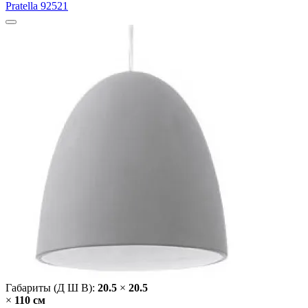
Pratella 92521
Габариты (Д Ш В):
20.5
×
20.5
×
110 cм