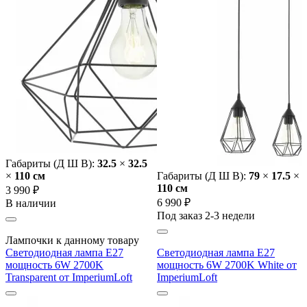
Габариты (Д Ш В):
32.5
×
32.5
×
110 cм
Габариты (Д Ш В):
79
×
17.5
×
110 cм
3 990 ₽
6 990 ₽
В наличии
Под заказ 2-3 недели
Лампочки к данному товару
Светодиодная лампа E27
Светодиодная лампа E27
мощность 6W 2700K
мощность 6W 2700K White от
Transparent от ImperiumLoft
ImperiumLoft