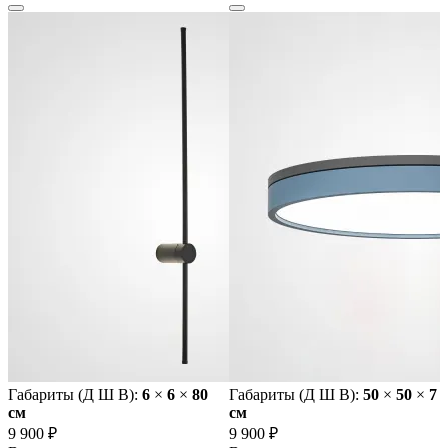
Габариты (Д Ш В):
6
×
6
×
80
Габариты (Д Ш В):
50
×
50
×
7
cм
cм
9 900 ₽
9 900 ₽