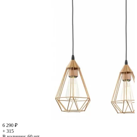
6 290 ₽
+ 315
В наличии:
60
шт.