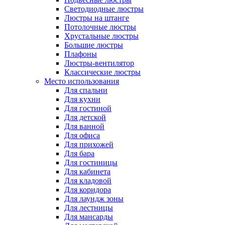
Светодиодные люстры
Люстры на штанге
Потолочные люстры
Хрустальные люстры
Большие люстры
Плафоны
Люстры-вентилятор
Классические люстры
Место использования
Для спальни
Для кухни
Для гостиной
Для детской
Для ванной
Для офиса
Для прихожей
Для бара
Для гостиницы
Для кабинета
Для кладовой
Для коридора
Для лаундж зоны
Для лестницы
Для мансарды