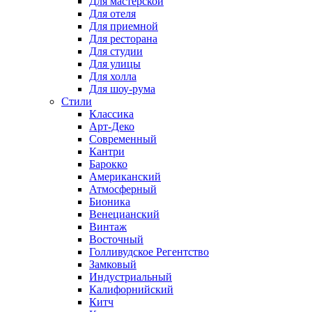
Для мастерской
Для отеля
Для приемной
Для ресторана
Для студии
Для улицы
Для холла
Для шоу-рума
Стили
Классика
Арт-Деко
Современный
Кантри
Барокко
Американский
Атмосферный
Бионика
Венецианский
Винтаж
Восточный
Голливудское Регентство
Замковый
Индустриальный
Калифорнийский
Китч