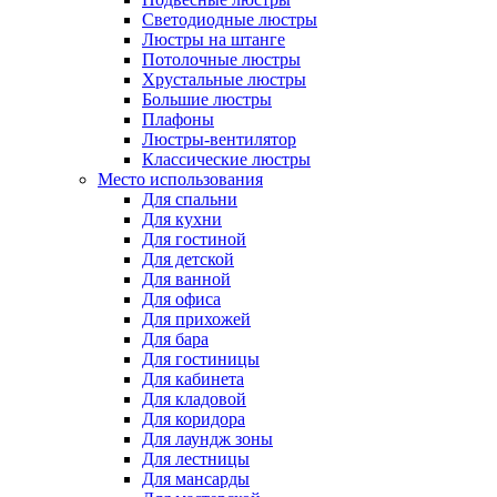
Светодиодные люстры
Люстры на штанге
Потолочные люстры
Хрустальные люстры
Большие люстры
Плафоны
Люстры-вентилятор
Классические люстры
Место использования
Для спальни
Для кухни
Для гостиной
Для детской
Для ванной
Для офиса
Для прихожей
Для бара
Для гостиницы
Для кабинета
Для кладовой
Для коридора
Для лаундж зоны
Для лестницы
Для мансарды