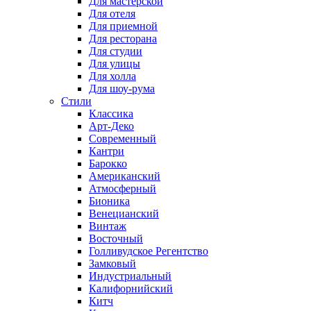
Для мастерской
Для отеля
Для приемной
Для ресторана
Для студии
Для улицы
Для холла
Для шоу-рума
Стили
Классика
Арт-Деко
Современный
Кантри
Барокко
Американский
Атмосферный
Бионика
Венецианский
Винтаж
Восточный
Голливудское Регентство
Замковый
Индустриальный
Калифорнийский
Китч