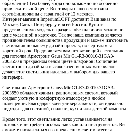
обрамлении! Тем более, когда оно возможно по особенно
привлекательной цене. Все товары нашего магазина
сертифицированы с гарантией от 12 месяцев.
Интернет-магазин ImperiumLOFT доставит Ваш заказ по
Москве, Санкт-Петербургу и всей России. Купить
представленную модель из раздела «Без наличия» можно по
цене указанной в карточке. Так же наша компания является
производителем большинства продукции и можем изготовить
светильник по вашему дизайн проекту, по чертежам за
короткий срок. Представляем вам потрясающий светильник
для потолка Армстронг Gauss Mir G1-R3-00010-31GA3-
2003550 в прекрасном белом цвете плафонов! Сочетание
элегантного дизайна и высококачественных материалов
делает этот светильник идеальным выбором для вашего
интерьера.
Светильник Армстронг Gauss Mir G1-R3-00010-31GA3-
2003550 обладает ярким и равномерным светом, который
создает уютную и комфортную атмосферу в любом
помещении. Благодаря своей универсальности, он идеально
подходит для гостиной, спальни, кухни или детской комнаты.
Кроме того, этот светильник легко устанавливается на
потолок и не требует особых навыков или инструментов. Вы
сможете наслаждаться его прекрасным светом всего за