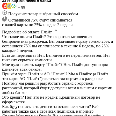
25% картой любого банка
+ 55
Получайте товар выбранный способом
Оставшиеся 75% будут списываться
с вашей карты по 25% каждые 2 недели
Подробнее об оплате Плайт
Что такое оплата Плайт?
Это короткая мгновенная
безпроцентная рассрочка. Вы оплачиваете сразу только 25%, а
оставшиеся 75% вы оплачиваете в течение 6 недель, по 25%
каждые 2 недели.
Есть ли переплата?
Нет. Вы ничего не переплачиваетей. Нет
никаких скрытых комиссий.
Мне нужно иметь карту “Плайт”?
Нет. Плайт доступно для
клиентов всех банков.
При чём здесь Плайт и АО "Плайт"?
Мы в Плайте (а Плайт
это карта АО "Плайт") являемся экспертами в рассрочке.
Поэтому мы решили разработать сервис с короткой
рассрочкой, который будет доступен всем клиентам с картами
любых банков.
Это кредит?
Нет, это не кредит. Кредитный договор не
оформляется.
Как будут списывать деньги за оставшиеся части?
Всё
работает также как в сервисах подписки, например,
Яндекс.Музыка или Spotify. Вы делаете первый платёж, а