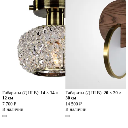
Габариты (Д Ш В):
14
×
14
×
Габариты (Д Ш В):
20
×
20
×
12 cм
30 cм
7 700 ₽
14 500 ₽
В наличии
В наличии