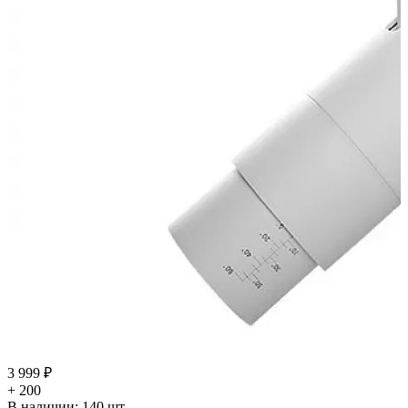
3 999 ₽
+ 200
В наличии:
140
шт.