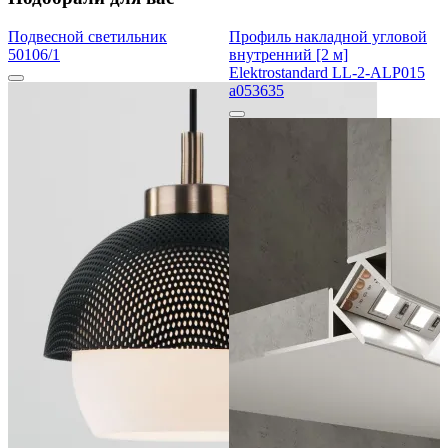
Подвесной светильник
Профиль накладной угловой
50106/1
внутренний [2 м]
Elektrostandard LL-2-ALP015
a053635