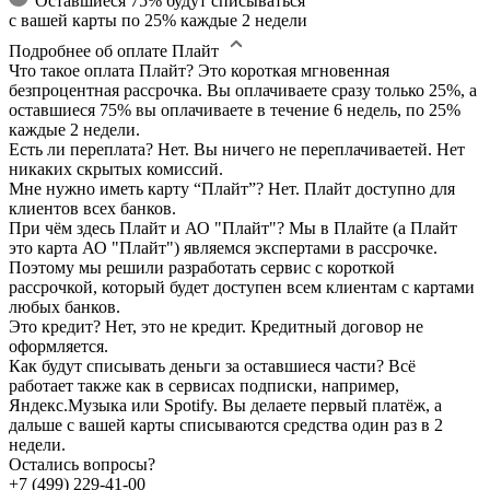
Оставшиеся 75% будут списываться
с вашей карты по 25% каждые 2 недели
Подробнее об оплате Плайт
Что такое оплата Плайт?
Это короткая мгновенная
безпроцентная рассрочка. Вы оплачиваете сразу только 25%, а
оставшиеся 75% вы оплачиваете в течение 6 недель, по 25%
каждые 2 недели.
Есть ли переплата?
Нет. Вы ничего не переплачиваетей. Нет
никаких скрытых комиссий.
Мне нужно иметь карту “Плайт”?
Нет. Плайт доступно для
клиентов всех банков.
При чём здесь Плайт и АО "Плайт"?
Мы в Плайте (а Плайт
это карта АО "Плайт") являемся экспертами в рассрочке.
Поэтому мы решили разработать сервис с короткой
рассрочкой, который будет доступен всем клиентам с картами
любых банков.
Это кредит?
Нет, это не кредит. Кредитный договор не
оформляется.
Как будут списывать деньги за оставшиеся части?
Всё
работает также как в сервисах подписки, например,
Яндекс.Музыка или Spotify. Вы делаете первый платёж, а
дальше с вашей карты списываются средства один раз в 2
недели.
Остались вопросы?
+7 (499) 229-41-00