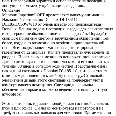
носит справочный характер и основывается на последних,
доступных к моменту публикации, сведениях.
Описание
Магазин ImperiumLOFT представляет вашему вниманию
Накладной светильник Donolux DL18511C
DL18511C50WW10 от очень известного производителя -
Donolux. Данная модель настоящая находка для великолепных
интерьеров и необычно впишется в ваш дизайн. Порадуйте
свой дом приятным светом в заслуженном обрамлении! Тем
более, когда оно возможно по особенно привлекательной
цене. Все товары нашего магазина сертифицированы с
гарантией от 12 месяцев. Купить представленную модель из
раздела «Профильные» можно по цене указанной в карточке.
Даже если товара нет в наличии, мы можем его поставить в
течении 30 дней в большом количестве! Представляем вам
накладной светильник Donolux DL18511C, который станет
отличным дополнением к любому интерьеру. Стильный и
элегантный дизайн этого светильника подчеркнет уют и
комфорт вашего помещения. Светодиодные лампы
обеспечивают яркое и мягкое освещение, создавая уютную
атмосферу.
Этот светильник идеально подойдет для гостиной, спальни,
кухни или офиса. Он легко монтируется на потолок и не
требует специальных навыков для установки. Кроме того, он