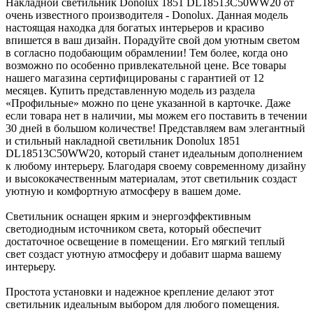
Накладной светильник Donolux 1851 DL18513C50WW20 от
очень известного производителя - Donolux. Данная модель
настоящая находка для богатых интерьеров и красиво
впишется в ваш дизайн. Порадуйте свой дом уютным светом
в согласно подобающим обрамлении! Тем более, когда оно
возможно по особенно привлекательной цене. Все товары
нашего магазина сертифицированы с гарантией от 12
месяцев. Купить представленную модель из раздела
«Профильные» можно по цене указанной в карточке. Даже
если товара нет в наличии, мы можем его поставить в течении
30 дней в большом количестве! Представляем вам элегантный
и стильный накладной светильник Donolux 1851
DL18513C50WW20, который станет идеальным дополнением
к любому интерьеру. Благодаря своему современному дизайну
и высококачественным материалам, этот светильник создаст
уютную и комфортную атмосферу в вашем доме.
Светильник оснащен ярким и энергоэффективным
светодиодным источником света, который обеспечит
достаточное освещение в помещении. Его мягкий теплый
свет создаст уютную атмосферу и добавит шарма вашему
интерьеру.
Простота установки и надежное крепление делают этот
светильник идеальным выбором для любого помещения.