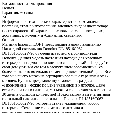
Возможность диммирования
Нельзя
Гарантия, месяцы
24
Информация о технических характеристиках, комплекте
поставки, стране изготовления, внешнем виде и цвете товара
носит справочный характер и основывается на последних,
доступных к моменту публикации, сведениях.
Описание
Магазин ImperiumLOFT представляет вашему вниманию
Накладной светильник Donolux DL18516C062
DL18516C062W96 от очень известного производителя -
Donolux. Данная модель настоящая находка для красивых
интерьеров и гармонично впишется в ваш дизайн. Порадуйте
свой дом уютным светом в заслуженном обрамлении! Тем
более, когда оно возможно по мега привлекательной цене. Все
товары нашего магазина сертифицированы с гарантией от 12
месяцев. Купить представленную модель из раздела
«Профильные» можно по цене указанной в карточке. Даже
если товара нет в наличии, мы можем его поставить в течении
30 дней в большом количестве! Представляем вам элегантный
и стильный накладной светильник Donolux DL18516C062
DL18516C062W96, который станет украшением любого
интерьера. Сочетание современного дизайна и
высококачественных материалов делает этот светильник