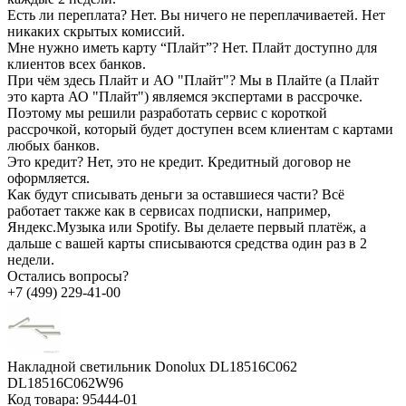
Есть ли переплата?
Нет. Вы ничего не переплачиваетей. Нет
никаких скрытых комиссий.
Мне нужно иметь карту “Плайт”?
Нет. Плайт доступно для
клиентов всех банков.
При чём здесь Плайт и АО "Плайт"?
Мы в Плайте (а Плайт
это карта АО "Плайт") являемся экспертами в рассрочке.
Поэтому мы решили разработать сервис с короткой
рассрочкой, который будет доступен всем клиентам с картами
любых банков.
Это кредит?
Нет, это не кредит. Кредитный договор не
оформляется.
Как будут списывать деньги за оставшиеся части?
Всё
работает также как в сервисах подписки, например,
Яндекс.Музыка или Spotify. Вы делаете первый платёж, а
дальше с вашей карты списываются средства один раз в 2
недели.
Остались вопросы?
+7 (499) 229-41-00
Накладной светильник Donolux DL18516C062
DL18516C062W96
Код товара:
95444-01