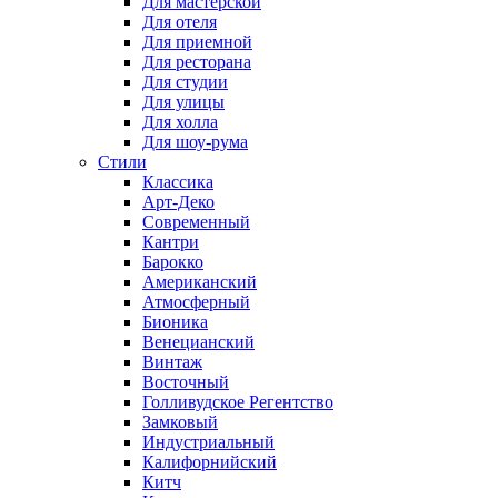
Для мастерской
Для отеля
Для приемной
Для ресторана
Для студии
Для улицы
Для холла
Для шоу-рума
Стили
Классика
Арт-Деко
Современный
Кантри
Барокко
Американский
Атмосферный
Бионика
Венецианский
Винтаж
Восточный
Голливудское Регентство
Замковый
Индустриальный
Калифорнийский
Китч