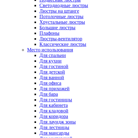
Светодиодные люстры
Люстры на штанге
Потолочные люстры
Хрустальные люстры
Большие люстры
Плафоны
Люстры-вентилятор
Классические люстры
Место использования
Для спальни
Для кухни
Для гостиной
Для детской
Для ванной
Для офиса
Для прихожей
Для бара
Для гостиницы
Для кабинета
Для кладовой
Для коридора
Для лаундж зоны
Для лестницы
Для мансарды