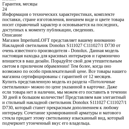
Гарантия, месяцы
24
Информация о технических характеристиках, комплекте
поставки, стране изготовления, внешнем виде и цвете товара
носит справочный характер и основывается на последних,
доступных к моменту публикации, сведениях.
Описание
Магазин ImperiumLOFT представляет вашему вниманию
Накладной светильник Donolux S111027 C111027/1 D730 от
очень известного производителя - Donolux. Данная модель
настоящая находка для красивых интерьеров и гармонично
впишется в ваш дизайн. Порадуйте свой дом утешительным
светом в приличном обрамлении! Тем более, когда оно
возможно по особо привлекательной цене. Все товары нашего
магазина сертифицированы с гарантией от 12 месяцев.
Купить представленную модель из раздела «Потолочные
светильники» можно по цене указанной в карточке. Даже
если товара нет в наличии, мы можем его поставить в течении
30 дней в большом количестве! Представляем вам элегантный
и стильный накладной светильник Donolux S111027 C111027/1
D730, который станет прекрасным дополнением к любому
интерьеру. Сочетание хромированной арматуры и матового
стекла придает этому светильнику изысканный вид, который
подчеркнет утонченный вкус его владельца.