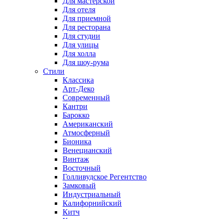
Для мастерской
Для отеля
Для приемной
Для ресторана
Для студии
Для улицы
Для холла
Для шоу-рума
Стили
Классика
Арт-Деко
Современный
Кантри
Барокко
Американский
Атмосферный
Бионика
Венецианский
Винтаж
Восточный
Голливудское Регентство
Замковый
Индустриальный
Калифорнийский
Китч