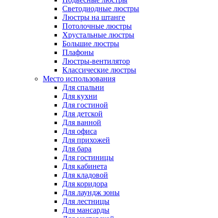
Светодиодные люстры
Люстры на штанге
Потолочные люстры
Хрустальные люстры
Большие люстры
Плафоны
Люстры-вентилятор
Классические люстры
Место использования
Для спальни
Для кухни
Для гостиной
Для детской
Для ванной
Для офиса
Для прихожей
Для бара
Для гостиницы
Для кабинета
Для кладовой
Для коридора
Для лаундж зоны
Для лестницы
Для мансарды