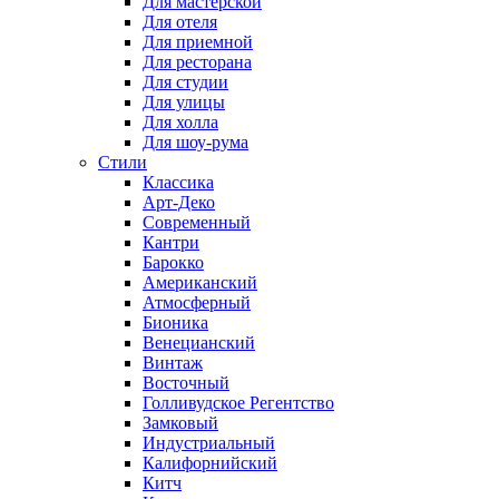
Для мастерской
Для отеля
Для приемной
Для ресторана
Для студии
Для улицы
Для холла
Для шоу-рума
Стили
Классика
Арт-Деко
Современный
Кантри
Барокко
Американский
Атмосферный
Бионика
Венецианский
Винтаж
Восточный
Голливудское Регентство
Замковый
Индустриальный
Калифорнийский
Китч