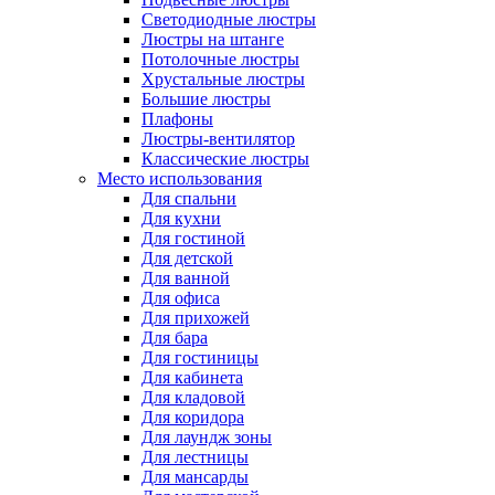
Светодиодные люстры
Люстры на штанге
Потолочные люстры
Хрустальные люстры
Большие люстры
Плафоны
Люстры-вентилятор
Классические люстры
Место использования
Для спальни
Для кухни
Для гостиной
Для детской
Для ванной
Для офиса
Для прихожей
Для бара
Для гостиницы
Для кабинета
Для кладовой
Для коридора
Для лаундж зоны
Для лестницы
Для мансарды