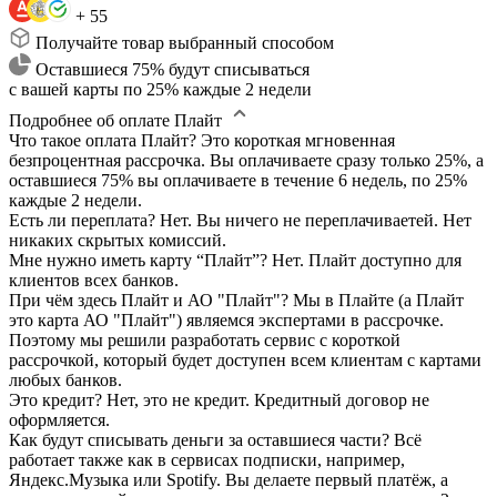
+ 55
Получайте товар выбранный способом
Оставшиеся 75% будут списываться
с вашей карты по 25% каждые 2 недели
Подробнее об оплате Плайт
Что такое оплата Плайт?
Это короткая мгновенная
безпроцентная рассрочка. Вы оплачиваете сразу только 25%, а
оставшиеся 75% вы оплачиваете в течение 6 недель, по 25%
каждые 2 недели.
Есть ли переплата?
Нет. Вы ничего не переплачиваетей. Нет
никаких скрытых комиссий.
Мне нужно иметь карту “Плайт”?
Нет. Плайт доступно для
клиентов всех банков.
При чём здесь Плайт и АО "Плайт"?
Мы в Плайте (а Плайт
это карта АО "Плайт") являемся экспертами в рассрочке.
Поэтому мы решили разработать сервис с короткой
рассрочкой, который будет доступен всем клиентам с картами
любых банков.
Это кредит?
Нет, это не кредит. Кредитный договор не
оформляется.
Как будут списывать деньги за оставшиеся части?
Всё
работает также как в сервисах подписки, например,
Яндекс.Музыка или Spotify. Вы делаете первый платёж, а