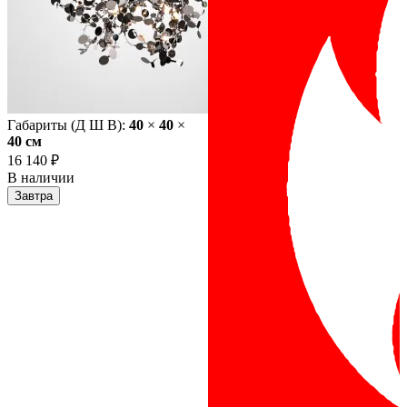
Габариты (Д Ш В):
40
×
40
×
40 cм
16 140 ₽
В наличии
Завтра