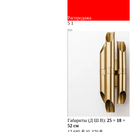
Распродажа
5
1
Габариты (Д Ш В):
25
×
18
×
52 cм
17 685 ₽
35 370 ₽