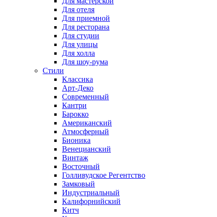
Для мастерской
Для отеля
Для приемной
Для ресторана
Для студии
Для улицы
Для холла
Для шоу-рума
Стили
Классика
Арт-Деко
Современный
Кантри
Барокко
Американский
Атмосферный
Бионика
Венецианский
Винтаж
Восточный
Голливудское Регентство
Замковый
Индустриальный
Калифорнийский
Китч