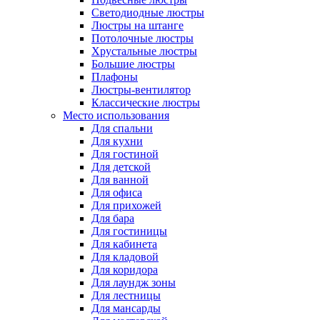
Светодиодные люстры
Люстры на штанге
Потолочные люстры
Хрустальные люстры
Большие люстры
Плафоны
Люстры-вентилятор
Классические люстры
Место использования
Для спальни
Для кухни
Для гостиной
Для детской
Для ванной
Для офиса
Для прихожей
Для бара
Для гостиницы
Для кабинета
Для кладовой
Для коридора
Для лаундж зоны
Для лестницы
Для мансарды