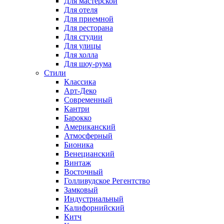
Для мастерской
Для отеля
Для приемной
Для ресторана
Для студии
Для улицы
Для холла
Для шоу-рума
Стили
Классика
Арт-Деко
Современный
Кантри
Барокко
Американский
Атмосферный
Бионика
Венецианский
Винтаж
Восточный
Голливудское Регентство
Замковый
Индустриальный
Калифорнийский
Китч