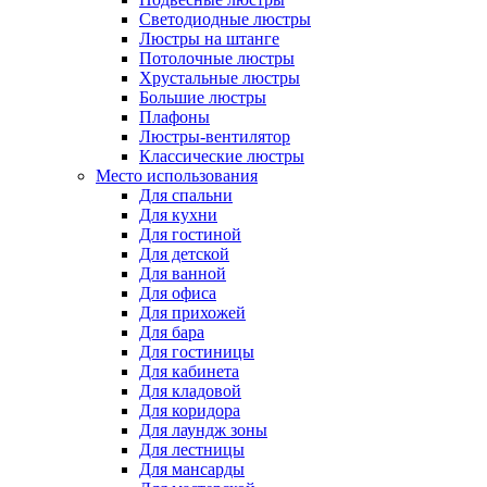
Светодиодные люстры
Люстры на штанге
Потолочные люстры
Хрустальные люстры
Большие люстры
Плафоны
Люстры-вентилятор
Классические люстры
Место использования
Для спальни
Для кухни
Для гостиной
Для детской
Для ванной
Для офиса
Для прихожей
Для бара
Для гостиницы
Для кабинета
Для кладовой
Для коридора
Для лаундж зоны
Для лестницы
Для мансарды