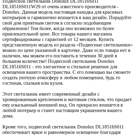
Подвесной светильник Donolux DL18516S011
DL18516S011W29 от очень известного производителя -
Donolux. Данная модель настоящая находка для красивых
интерьеров и гармонично впишется в ваш дизайн. Порадуйте
свой дом приятным светом в согласно подобающим
обрамлении! Тем более, когда оно возможно по более
привлекательной цене. Все товары нашего магазина
сертифицированы с гарантией от 12 месяцев. Купить
представленную модель из раздела «Подвесные светильники»
можно по цене указанной в карточке. Даже если товара нет в
наличии, мы можем его поставить в течении 30 дней в
большом количестве! Подвесной светильник Donolux
DL18516S011 - это элегантное и стильное решение для
освещения вашего пространства. С его помощью вы сможете
создать уютную атмосферу в любом помещении, будь то
гостиная, спальня или кухня.
Этот светильник имеет современный дизайн с
хромированным креплением и матовым стеклом, что придает
ему изысканный внешний вид. Он прекрасно впишется в
любой интерьер и станет настоящим украшением вашего
дома.
Кроме того, подвесной светильник Donolux DL18516S011
обеспечивает яркое и равномерное освещение благодаря