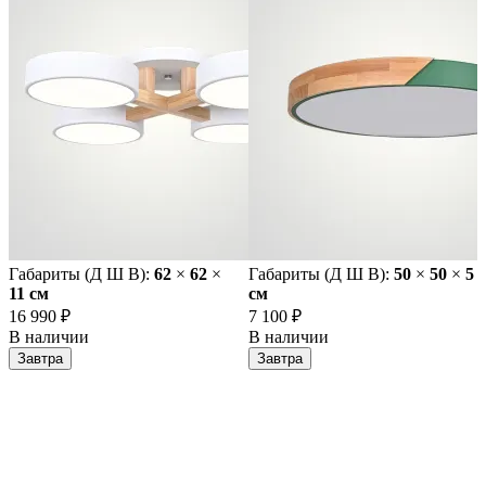
Габариты (Д Ш В):
62
×
62
×
Габариты (Д Ш В):
50
×
50
×
5
11 cм
cм
16 990 ₽
7 100 ₽
В наличии
В наличии
Завтра
Завтра