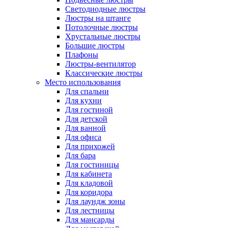
Светодиодные люстры
Люстры на штанге
Потолочные люстры
Хрустальные люстры
Большие люстры
Плафоны
Люстры-вентилятор
Классические люстры
Место использования
Для спальни
Для кухни
Для гостиной
Для детской
Для ванной
Для офиса
Для прихожей
Для бара
Для гостиницы
Для кабинета
Для кладовой
Для коридора
Для лаундж зоны
Для лестницы
Для мансарды