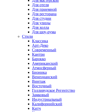
Для мастерской
Для отеля
Для приемной
Для ресторана
Для студии
Для улицы
Для холла
Для шоу-рума
Стили
Классика
Арт-Деко
Современный
Кантри
Барокко
Американский
Атмосферный
Бионика
Венецианский
Винтаж
Восточный
Голливудское Регентство
Замковый
Индустриальный
Калифорнийский
Китч