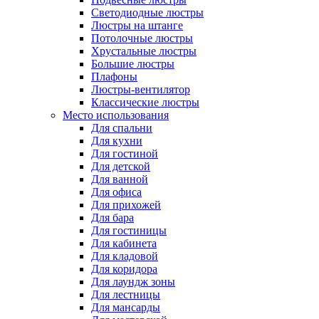
Светодиодные люстры
Люстры на штанге
Потолочные люстры
Хрустальные люстры
Большие люстры
Плафоны
Люстры-вентилятор
Классические люстры
Место использования
Для спальни
Для кухни
Для гостиной
Для детской
Для ванной
Для офиса
Для прихожей
Для бара
Для гостиницы
Для кабинета
Для кладовой
Для коридора
Для лаундж зоны
Для лестницы
Для мансарды