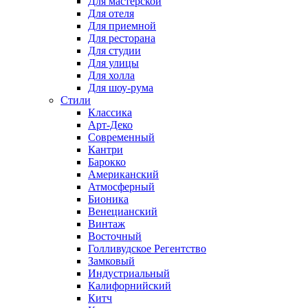
Для мастерской
Для отеля
Для приемной
Для ресторана
Для студии
Для улицы
Для холла
Для шоу-рума
Стили
Классика
Арт-Деко
Современный
Кантри
Барокко
Американский
Атмосферный
Бионика
Венецианский
Винтаж
Восточный
Голливудское Регентство
Замковый
Индустриальный
Калифорнийский
Китч