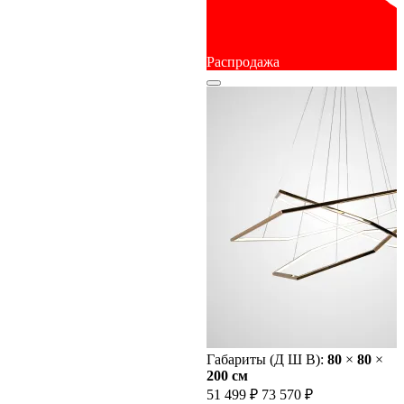
Распродажа
Габариты (Д Ш В):
80
×
80
×
200 cм
51 499 ₽
73 570 ₽