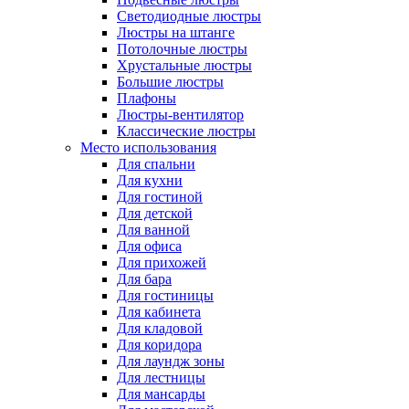
Светодиодные люстры
Люстры на штанге
Потолочные люстры
Хрустальные люстры
Большие люстры
Плафоны
Люстры-вентилятор
Классические люстры
Место использования
Для спальни
Для кухни
Для гостиной
Для детской
Для ванной
Для офиса
Для прихожей
Для бара
Для гостиницы
Для кабинета
Для кладовой
Для коридора
Для лаундж зоны
Для лестницы
Для мансарды