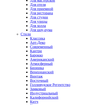
Для мастерской
Для отеля
Для приемной
Для ресторана
Для студии
Для улицы
Для холла
Для шоу-рума
Стили
Классика
Арт-Деко
Современный
Кантри
Барокко
Американский
Атмосферный
Бионика
Венецианский
Винтаж
Восточный
Голливудское Регентство
Замковый
Индустриальный
Калифорнийский
Китч