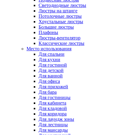
Светодиодные люстры
Люстры на штанге
Потолочные люстры
Хрустальные люстры
Большие люстры
Плафоны
Люстры-вентилятор
Классические люстры
Место использования
Для спальни
Для кухни
Для гостиной
Для детской
Для ванной
Для офиса
Для прихожей
Для бара
Для гостиницы
Для кабинета
Для кладовой
Для коридора
Для лаундж зоны
Для лестницы
Для мансарды