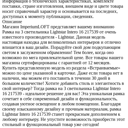
Информация о технических характеристиках, комплекте
поставки, стране изготовления, внешнем виде и цвете товара
носит справочный характер и основывается на последних,
доступных к моменту публикации, сведениях.
Описание
Магазин ImperiumLOFT представляет вашему вниманию
Рамка на 3 светильника Lightstar Intero 16 217539 от очень
известного производителя - Lightstar. Данная модель
настоящая находка для великолепных интерьеров и отлично
впишется в ваш дизайн. Порадуйте свой дом подкупающим
светом в заслуженном обрамлении! Тем более, когда оно
возможно по мега привлекательной цене. Все товары нашего
магазина сертифицированы с гарантией от 12 месяцев.
Купить представленную модель из раздела «Встраиваемые»
можно по цене указанной в карточке. Даже если товара нет в
наличии, мы можем его поставить в течении 30 дней в
большом количестве! Хотите добавить стиль и элегантность в
свой интерьер? Тогда рамка на 3 светильника Lightstar Intero
16 217539 - идеальное решение для вас! Эта уникальная рамка
сочетает в себе современный дизайн и функциональность,
создавая уютное освещение в любом помещении. Благодаря
своему изысканному дизайну и прочным материалам, рамка
Lightstar Intero 16 217539 станет прекрасным дополнением к
любому интерьеру. Не упустите возможность приобрести этот
стильный и функциональный товар уже сегодня!