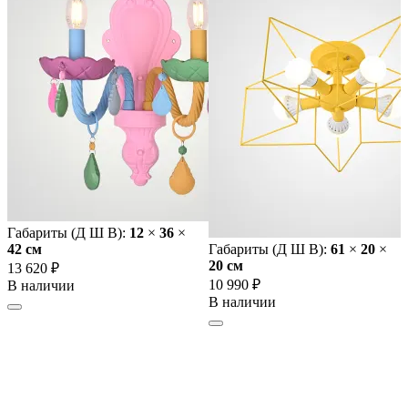
Габариты (Д Ш В):
12
×
36
×
42 cм
Габариты (Д Ш В):
61
×
20
×
20 cм
13 620 ₽
10 990 ₽
В наличии
В наличии