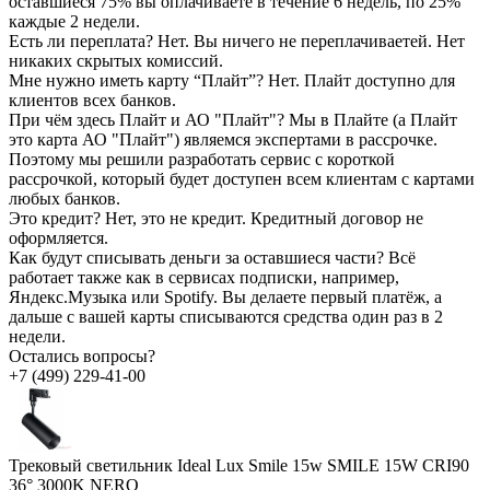
оставшиеся 75% вы оплачиваете в течение 6 недель, по 25%
каждые 2 недели.
Есть ли переплата?
Нет. Вы ничего не переплачиваетей. Нет
никаких скрытых комиссий.
Мне нужно иметь карту “Плайт”?
Нет. Плайт доступно для
клиентов всех банков.
При чём здесь Плайт и АО "Плайт"?
Мы в Плайте (а Плайт
это карта АО "Плайт") являемся экспертами в рассрочке.
Поэтому мы решили разработать сервис с короткой
рассрочкой, который будет доступен всем клиентам с картами
любых банков.
Это кредит?
Нет, это не кредит. Кредитный договор не
оформляется.
Как будут списывать деньги за оставшиеся части?
Всё
работает также как в сервисах подписки, например,
Яндекс.Музыка или Spotify. Вы делаете первый платёж, а
дальше с вашей карты списываются средства один раз в 2
недели.
Остались вопросы?
+7 (499) 229-41-00
Трековый светильник Ideal Lux Smile 15w SMILE 15W CRI90
36° 3000K NERO