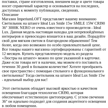
поставки, стране изготовления, внешнем виде и цвете товара
носит справочный характер и основывается на последних,
доступных к моменту публикации, сведениях.
Описание
Магазин ImperiumLOFT представляет вашему вниманию
Светильник на штанге Ideal Lux Smile 15w SMILE 15W CRI90
36° 3000K NERO от очень известного производителя - Ideal
Lux. Данная модель настоящая находка для непревзойдённых
интерьеров и превосходно впишется в ваш дизайн. Порадуйте
свой дом мягким светом в благородном обрамлении! Тем
более, когда оно возможно по особо привлекательной цене.
Все товары нашего магазина сертифицированы с гарантией от
12 месяцев. Купить представленную модель из раздела
«Люстры на штанге» можно по цене указанной в карточке.
Даже если товара нет в наличии, мы можем его поставить в
течении 30 дней в большом количестве! Хотите преобразить
свое пространство с помощью стильного и функционального
светильника? Тогда светильник на штанге Ideal Lux Smile 15w
- идеальный выбор для вас!
Этот светильник обладает высокой яркостью и качеством
освещения благодаря технологии CRI90, которая
обеспечивает естественную цветопередачу. С углом свечения
36° он идеально подходит для создания акцентного освещения
в любом помещении.