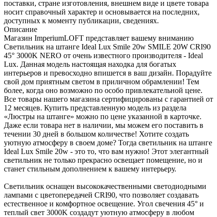
поставки, стране изготовления, внешнем виде и цвете товара
носит справочный характер и основывается на последних,
доступных к моменту публикации, сведениях.
Описание
Магазин ImperiumLOFT представляет вашему вниманию
Светильник на штанге Ideal Lux Smile 20w SMILE 20W CRI90
45° 3000K NERO от очень известного производителя - Ideal
Lux. Данная модель настоящая находка для богатых
интерьеров и превосходно впишется в ваш дизайн. Порадуйте
свой дом приятным светом в приличном обрамлении! Тем
более, когда оно возможно по особо привлекательной цене.
Все товары нашего магазина сертифицированы с гарантией от
12 месяцев. Купить представленную модель из раздела
«Люстры на штанге» можно по цене указанной в карточке.
Даже если товара нет в наличии, мы можем его поставить в
течении 30 дней в большом количестве! Хотите создать
уютную атмосферу в своем доме? Тогда светильник на штанге
Ideal Lux Smile 20w - это то, что вам нужно! Этот элегантный
светильник не только прекрасно освещает помещение, но и
станет стильным дополнением к вашему интерьеру.
Светильник оснащен высококачественными светодиодными
лампами с цветопередачей CRI90, что позволяет создавать
естественное и комфортное освещение. Угол свечения 45° и
теплый свет 3000K создадут уютную атмосферу в любом