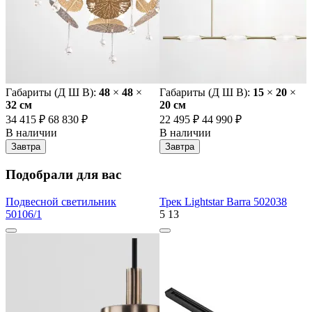
Габариты (Д Ш В):
48
×
48
×
Габариты (Д Ш В):
15
×
20
×
32 cм
20 cм
34 415 ₽
68 830 ₽
22 495 ₽
44 990 ₽
В наличии
В наличии
Завтра
Завтра
Подобрали для вас
Подвесной светильник
Трек Lightstar Barra 502038
50106/1
5
13