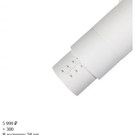
5 999 ₽
+ 300
В наличии:
58
шт.