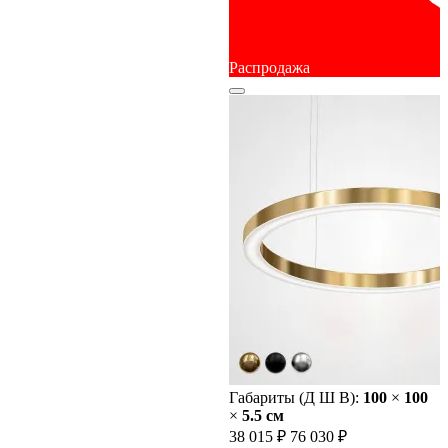
Распродажа
Габариты (Д Ш В):
100
×
100
×
5.5 cм
38 015 ₽
76 030 ₽