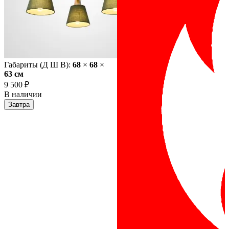
Габариты (Д Ш В):
68
×
68
×
63 cм
9 500 ₽
В наличии
Завтра