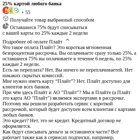
25% картой любого банка
+ 55
Получайте товар выбранный способом
Оставшиеся 75% будут списываться
с вашей карты по 25% каждые 2 недели
Подробнее об оплате Плайт
Что такое оплата Плайт?
Это короткая мгновенная
безпроцентная рассрочка. Вы оплачиваете сразу только 25%, а
оставшиеся 75% вы оплачиваете в течение 6 недель, по 25%
каждые 2 недели.
Есть ли переплата?
Нет. Вы ничего не переплачиваетей. Нет
никаких скрытых комиссий.
Мне нужно иметь карту “Плайт”?
Нет. Плайт доступно для
клиентов всех банков.
При чём здесь Плайт и АО "Плайт"?
Мы в Плайте (а Плайт
это карта АО "Плайт") являемся экспертами в рассрочке.
Поэтому мы решили разработать сервис с короткой
рассрочкой, который будет доступен всем клиентам с картами
любых банков.
Это кредит?
Нет, это не кредит. Кредитный договор не
оформляется.
Как будут списывать деньги за оставшиеся части?
Всё
работает также как в сервисах подписки, например,