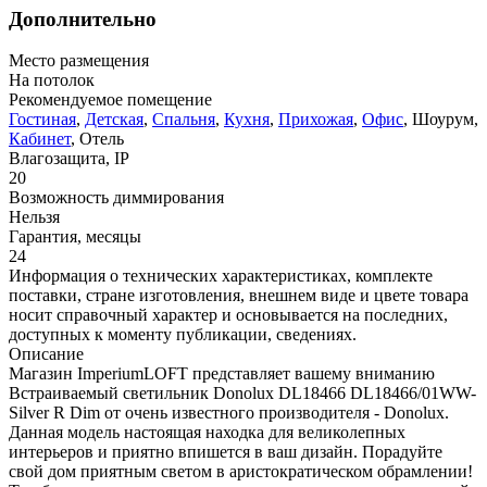
Дополнительно
Место размещения
На потолок
Рекомендуемое помещение
Гостиная
,
Детская
,
Спальня
,
Кухня
,
Прихожая
,
Офис
, Шоурум,
Кабинет
, Отель
Влагозащита, IP
20
Возможность диммирования
Нельзя
Гарантия, месяцы
24
Информация о технических характеристиках, комплекте
поставки, стране изготовления, внешнем виде и цвете товара
носит справочный характер и основывается на последних,
доступных к моменту публикации, сведениях.
Описание
Магазин ImperiumLOFT представляет вашему вниманию
Встраиваемый светильник Donolux DL18466 DL18466/01WW-
Silver R Dim от очень известного производителя - Donolux.
Данная модель настоящая находка для великолепных
интерьеров и приятно впишется в ваш дизайн. Порадуйте
свой дом приятным светом в аристократическом обрамлении!