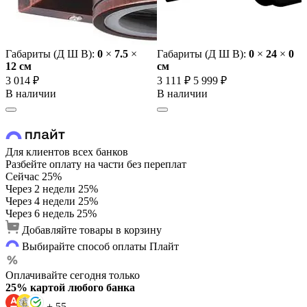
Габариты (Д Ш В):
0
×
7.5
×
Габариты (Д Ш В):
0
×
24
×
0
12 cм
cм
3 014 ₽
3 111 ₽
5 999 ₽
В наличии
В наличии
Для клиентов всех банков
Разбейте оплату на части без переплат
Сейчас
25%
Через 2 недели
25%
Через 4 недели
25%
Через 6 недель
25%
Добавляйте товары в корзину
Выбирайте способ оплаты Плайт
Оплачивайте сегодня только
25% картой любого банка
+ 55