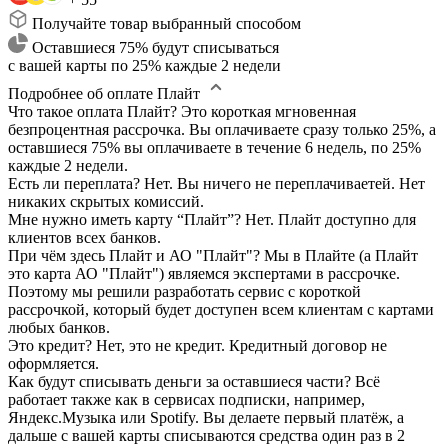
Получайте товар выбранный способом
Оставшиеся 75% будут списываться
с вашей карты по 25% каждые 2 недели
Подробнее об оплате Плайт
Что такое оплата Плайт?
Это короткая мгновенная
безпроцентная рассрочка. Вы оплачиваете сразу только 25%, а
оставшиеся 75% вы оплачиваете в течение 6 недель, по 25%
каждые 2 недели.
Есть ли переплата?
Нет. Вы ничего не переплачиваетей. Нет
никаких скрытых комиссий.
Мне нужно иметь карту “Плайт”?
Нет. Плайт доступно для
клиентов всех банков.
При чём здесь Плайт и АО "Плайт"?
Мы в Плайте (а Плайт
это карта АО "Плайт") являемся экспертами в рассрочке.
Поэтому мы решили разработать сервис с короткой
рассрочкой, который будет доступен всем клиентам с картами
любых банков.
Это кредит?
Нет, это не кредит. Кредитный договор не
оформляется.
Как будут списывать деньги за оставшиеся части?
Всё
работает также как в сервисах подписки, например,
Яндекс.Музыка или Spotify. Вы делаете первый платёж, а
дальше с вашей карты списываются средства один раз в 2