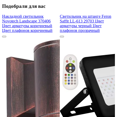
Подобрали для вас
Накладной светильник
Светильник на штанге Feron
Novotech Landscape 370406
Saffit LL-613 29703 Цвет
Цвет арматуры коричневый
арматуры черный Цвет
Цвет плафонов коричневый
плафонов прозрачный