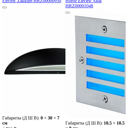
Electric Zakkum HRZ00000950
Horoz Electric Akik
HRZ00001048
Габариты (Д Ш В):
0
×
30
×
7
cм
Габариты (Д Ш В):
10.5
×
10.5