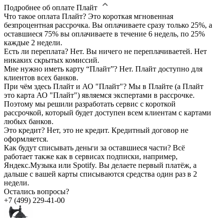
Подробнее об оплате Плайт
Что такое оплата Плайт?
Это короткая мгновенная
безпроцентная рассрочка. Вы оплачиваете сразу только 25%, а
оставшиеся 75% вы оплачиваете в течение 6 недель, по 25%
каждые 2 недели.
Есть ли переплата?
Нет. Вы ничего не переплачиваетей. Нет
никаких скрытых комиссий.
Мне нужно иметь карту “Плайт”?
Нет. Плайт доступно для
клиентов всех банков.
При чём здесь Плайт и АО "Плайт"?
Мы в Плайте (а Плайт
это карта АО "Плайт") являемся экспертами в рассрочке.
Поэтому мы решили разработать сервис с короткой
рассрочкой, который будет доступен всем клиентам с картами
любых банков.
Это кредит?
Нет, это не кредит. Кредитный договор не
оформляется.
Как будут списывать деньги за оставшиеся части?
Всё
работает также как в сервисах подписки, например,
Яндекс.Музыка или Spotify. Вы делаете первый платёж, а
дальше с вашей карты списываются средства один раз в 2
недели.
Остались вопросы?
+7 (499) 229-41-00