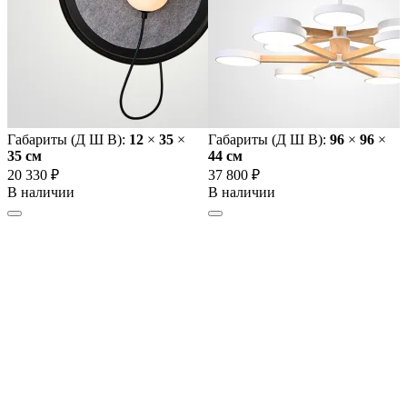
Габариты (Д Ш В):
12
×
35
×
Габариты (Д Ш В):
96
×
96
×
35 cм
44 cм
20 330 ₽
37 800 ₽
В наличии
В наличии