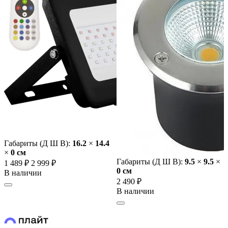
Габариты (Д Ш В):
16.2
×
14.4
×
0 cм
Габариты (Д Ш В):
9.5
×
9.5
×
1 489 ₽
2 999 ₽
0 cм
В наличии
2 490 ₽
В наличии