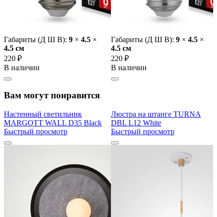
Габариты (Д Ш В):
9
×
4.5
×
Габариты (Д Ш В):
9
×
4.5
×
4.5 cм
4.5 cм
220 ₽
220 ₽
В наличии
В наличии
Вам могут понравится
Настенный светильник
Люстра на штанге TURNA
MARGOTT WALL D35 Black
DBL L12 White
Быстрый просмотр
Быстрый просмотр