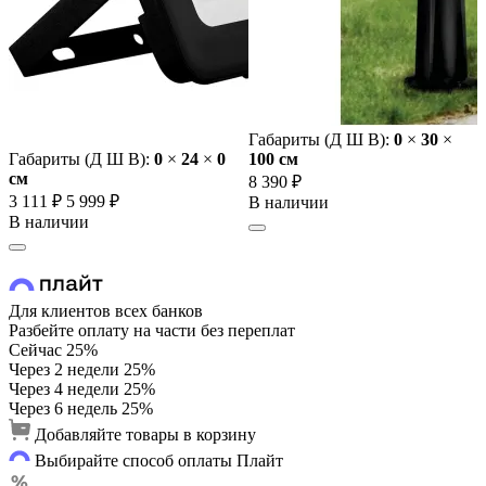
Габариты (Д Ш В):
0
×
30
×
Габариты (Д Ш В):
0
×
24
×
0
100 cм
cм
8 390 ₽
3 111 ₽
5 999 ₽
В наличии
В наличии
Для клиентов всех банков
Разбейте оплату на части без переплат
Сейчас
25%
Через 2 недели
25%
Через 4 недели
25%
Через 6 недель
25%
Добавляйте товары в корзину
Выбирайте способ оплаты Плайт