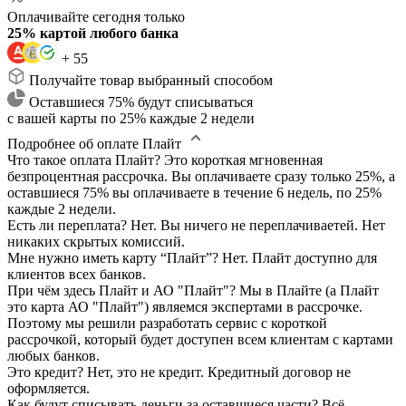
Оплачивайте сегодня только
25% картой любого банка
+ 55
Получайте товар выбранный способом
Оставшиеся 75% будут списываться
с вашей карты по 25% каждые 2 недели
Подробнее об оплате Плайт
Что такое оплата Плайт?
Это короткая мгновенная
безпроцентная рассрочка. Вы оплачиваете сразу только 25%, а
оставшиеся 75% вы оплачиваете в течение 6 недель, по 25%
каждые 2 недели.
Есть ли переплата?
Нет. Вы ничего не переплачиваетей. Нет
никаких скрытых комиссий.
Мне нужно иметь карту “Плайт”?
Нет. Плайт доступно для
клиентов всех банков.
При чём здесь Плайт и АО "Плайт"?
Мы в Плайте (а Плайт
это карта АО "Плайт") являемся экспертами в рассрочке.
Поэтому мы решили разработать сервис с короткой
рассрочкой, который будет доступен всем клиентам с картами
любых банков.
Это кредит?
Нет, это не кредит. Кредитный договор не
оформляется.
Как будут списывать деньги за оставшиеся части?
Всё