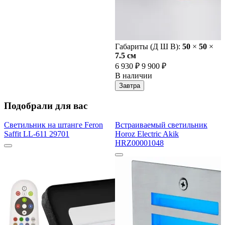
Габариты (Д Ш В):
50
×
50
×
7.5 cм
6 930 ₽
9 900 ₽
В наличии
Завтра
Подобрали для вас
Светильник на штанге Feron
Встраиваемый светильник
Saffit LL-611 29701
Horoz Electric Akik
HRZ00001048