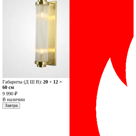
Габариты (Д Ш В):
20
×
12
×
60 cм
9 990 ₽
В наличии
Завтра