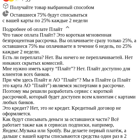
Получайте товар выбранный способом
Оставшиеся 75% будут списываться
с вашей карты по 25% каждые 2 недели
Подробнее об оплате Плайт
Что такое оплата Плайт?
Это короткая мгновенная
безпроцентная рассрочка. Вы оплачиваете сразу только 25%, а
оставшиеся 75% вы оплачиваете в течение 6 недель, по 25%
каждые 2 недели.
Есть ли переплата?
Нет. Вы ничего не переплачиваетей. Нет
никаких скрытых комиссий.
Мне нужно иметь карту “Плайт”?
Нет. Плайт доступно для
клиентов всех банков.
При чём здесь Плайт и АО "Плайт"?
Мы в Плайте (а Плайт
это карта АО "Плайт") являемся экспертами в рассрочке.
Поэтому мы решили разработать сервис с короткой
рассрочкой, который будет доступен всем клиентам с картами
любых банков.
Это кредит?
Нет, это не кредит. Кредитный договор не
оформляется.
Как будут списывать деньги за оставшиеся части?
Всё
работает также как в сервисах подписки, например,
Яндекс.Музыка или Spotify. Вы делаете первый платёж, а
дальше с вашей карты списываются средства один раз в 2