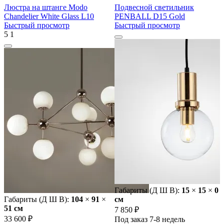
Люстра на штанге Modo
Подвесной светильник
Chandelier White Glass L10
PENBALL D15 Gold
Быстрый просмотр
Быстрый просмотр
5
1
Габариты (Д Ш В):
15
×
15
×
0
Габариты (Д Ш В):
104
×
91
×
cм
51 cм
7 850 ₽
33 600 ₽
Под заказ 7-8 недель