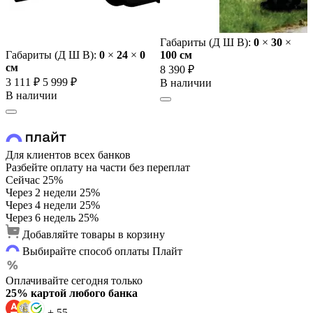
Габариты (Д Ш В):
0
×
30
×
Габариты (Д Ш В):
0
×
24
×
0
100 cм
cм
8 390 ₽
3 111 ₽
5 999 ₽
В наличии
В наличии
Для клиентов всех банков
Разбейте оплату на части без переплат
Сейчас
25%
Через 2 недели
25%
Через 4 недели
25%
Через 6 недель
25%
Добавляйте товары в корзину
Выбирайте способ оплаты Плайт
Оплачивайте сегодня только
25% картой любого банка
+ 55