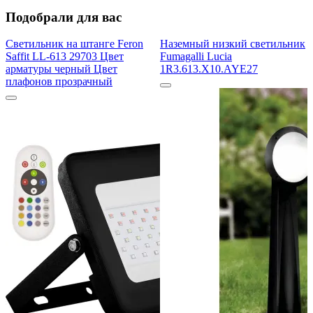
Подобрали для вас
Светильник на штанге Feron
Наземный низкий светильник
Saffit LL-613 29703 Цвет
Fumagalli Lucia
арматуры черный Цвет
1R3.613.X10.AYE27
плафонов прозрачный