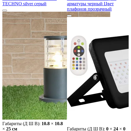
TECHNO silver серый
арматуры черный Цвет
плафонов прозрачный
Габариты (Д Ш В):
10.8
×
10.8
×
25 cм
Габариты (Д Ш В):
0
×
24
×
0