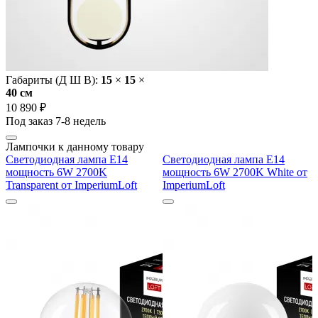
Габариты (Д Ш В):
15
×
15
×
40 cм
10 890 ₽
Под заказ 7-8 недель
Лампочки к данному товару
Светодиодная лампа E14
Светодиодная лампа E14
мощность 6W 2700K
мощность 6W 2700K White от
Transparent от ImperiumLoft
ImperiumLoft