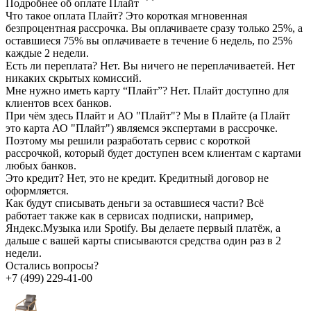
Подробнее об оплате Плайт
Что такое оплата Плайт?
Это короткая мгновенная
безпроцентная рассрочка. Вы оплачиваете сразу только 25%, а
оставшиеся 75% вы оплачиваете в течение 6 недель, по 25%
каждые 2 недели.
Есть ли переплата?
Нет. Вы ничего не переплачиваетей. Нет
никаких скрытых комиссий.
Мне нужно иметь карту “Плайт”?
Нет. Плайт доступно для
клиентов всех банков.
При чём здесь Плайт и АО "Плайт"?
Мы в Плайте (а Плайт
это карта АО "Плайт") являемся экспертами в рассрочке.
Поэтому мы решили разработать сервис с короткой
рассрочкой, который будет доступен всем клиентам с картами
любых банков.
Это кредит?
Нет, это не кредит. Кредитный договор не
оформляется.
Как будут списывать деньги за оставшиеся части?
Всё
работает также как в сервисах подписки, например,
Яндекс.Музыка или Spotify. Вы делаете первый платёж, а
дальше с вашей карты списываются средства один раз в 2
недели.
Остались вопросы?
+7 (499) 229-41-00