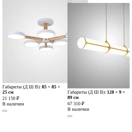
Габариты (Д Ш В):
85
×
85
×
25 cм
Габариты (Д Ш В):
128
×
9
×
89 cм
21 150 ₽
67 310 ₽
В наличии
В наличии