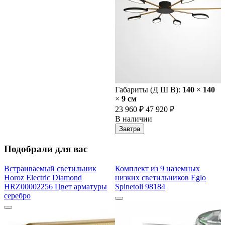
Габариты (Д Ш В):
140
×
140
×
9 cм
23 960 ₽
47 920 ₽
В наличии
Завтра
Подобрали для вас
Встраиваемый светильник
Комплект из 9 наземных
Horoz Electric Diamond
низких светильников Eglo
HRZ00002256 Цвет арматуры
Spinetoli 98184
серебро