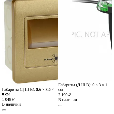
Габариты (Д Ш В):
0
×
3
×
1
Габариты (Д Ш В):
8.6
×
8.6
×
cм
0 cм
2 190 ₽
1 048 ₽
В наличии
В наличии