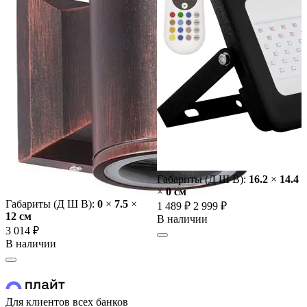
Габариты (Д Ш В):
16.2
×
14.4
×
0 cм
Габариты (Д Ш В):
0
×
7.5
×
1 489 ₽
2 999 ₽
12 cм
В наличии
3 014 ₽
В наличии
Для клиентов всех банков