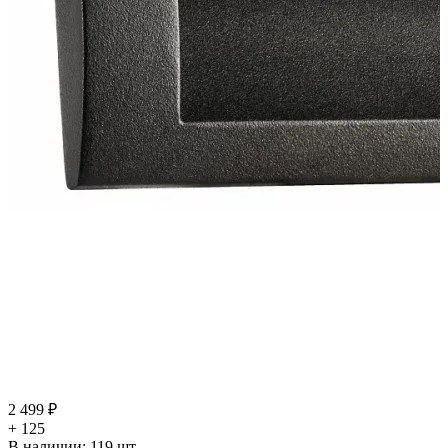
2 499 ₽
+ 125
В наличии:
119
шт.