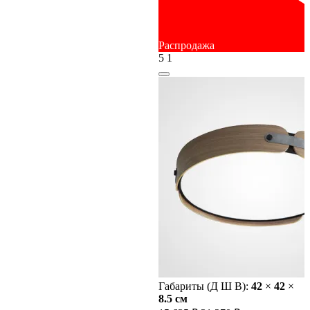
Распродажа
5
1
Габариты (Д Ш В):
42
×
42
×
8.5 cм