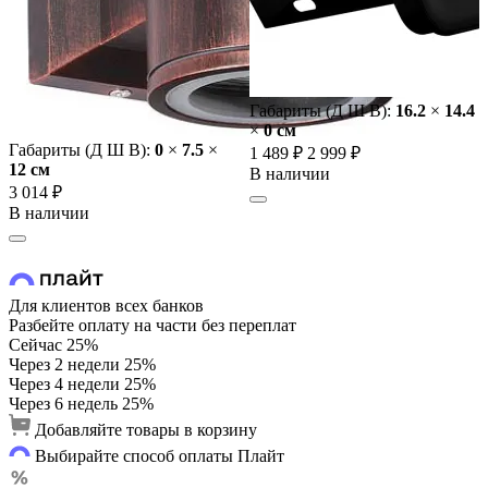
Габариты (Д Ш В):
16.2
×
14.4
×
0 cм
Габариты (Д Ш В):
0
×
7.5
×
1 489 ₽
2 999 ₽
12 cм
В наличии
3 014 ₽
В наличии
Для клиентов всех банков
Разбейте оплату на части без переплат
Сейчас
25%
Через 2 недели
25%
Через 4 недели
25%
Через 6 недель
25%
Добавляйте товары в корзину
Выбирайте способ оплаты Плайт