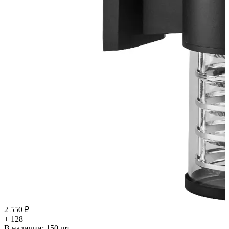
2 550 ₽
+ 128
В наличии:
150
шт.