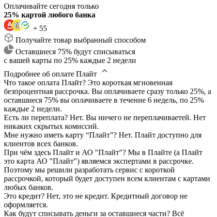
Оплачивайте сегодня только
25% картой любого банка
+ 55
Получайте товар выбранный способом
Оставшиеся 75% будут списываться
с вашей карты по 25% каждые 2 недели
Подробнее об оплате Плайт
Что такое оплата Плайт?
Это короткая мгновенная
безпроцентная рассрочка. Вы оплачиваете сразу только 25%, а
оставшиеся 75% вы оплачиваете в течение 6 недель, по 25%
каждые 2 недели.
Есть ли переплата?
Нет. Вы ничего не переплачиваетей. Нет
никаких скрытых комиссий.
Мне нужно иметь карту “Плайт”?
Нет. Плайт доступно для
клиентов всех банков.
При чём здесь Плайт и АО "Плайт"?
Мы в Плайте (а Плайт
это карта АО "Плайт") являемся экспертами в рассрочке.
Поэтому мы решили разработать сервис с короткой
рассрочкой, который будет доступен всем клиентам с картами
любых банков.
Это кредит?
Нет, это не кредит. Кредитный договор не
оформляется.
Как будут списывать деньги за оставшиеся части?
Всё