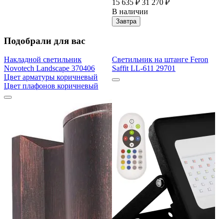
15 635 ₽
31 270 ₽
В наличии
Завтра
Подобрали для вас
Накладной светильник
Светильник на штанге Feron
Novotech Landscape 370406
Saffit LL-611 29701
Цвет арматуры коричневый
Цвет плафонов коричневый