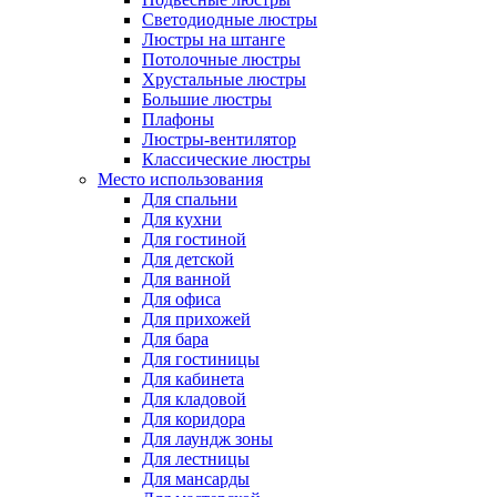
Светодиодные люстры
Люстры на штанге
Потолочные люстры
Хрустальные люстры
Большие люстры
Плафоны
Люстры-вентилятор
Классические люстры
Место использования
Для спальни
Для кухни
Для гостиной
Для детской
Для ванной
Для офиса
Для прихожей
Для бара
Для гостиницы
Для кабинета
Для кладовой
Для коридора
Для лаундж зоны
Для лестницы
Для мансарды