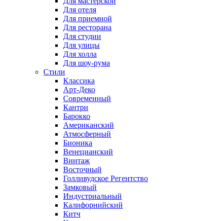
Для мастерской
Для отеля
Для приемной
Для ресторана
Для студии
Для улицы
Для холла
Для шоу-рума
Стили
Классика
Арт-Деко
Современный
Кантри
Барокко
Американский
Атмосферный
Бионика
Венецианский
Винтаж
Восточный
Голливудское Регентство
Замковый
Индустриальный
Калифорнийский
Китч